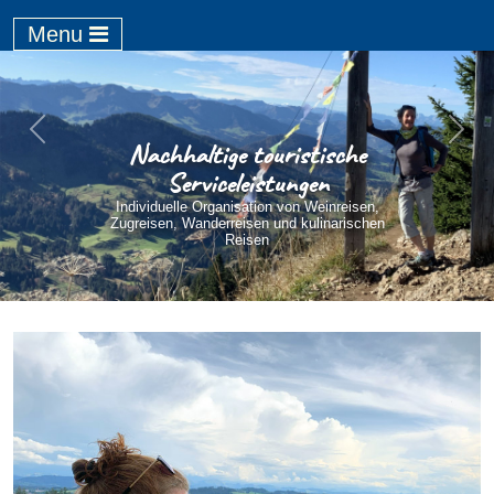
Menu
Previous
Next
Nachhaltige touristische
Serviceleistungen
Individuelle Organisation von Weinreisen,
Zugreisen, Wanderreisen und kulinarischen
Reisen